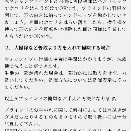
ベネシャンブラインドと同様に普段掃除はハンドモップ
でホコリをはらうだけでOKです。ブラインドの羽根を
閉じて、羽の向きに沿ってハンドモップを動かしていき
ましょう。片面のホコリをはらい落としたら、操作棒を
使って羽の向きを反転させ掃除した面と同様に作業して
もらうだけでOKです。
２．大掃除など普段より力を入れて掃除する場合
ウォッシャブル仕様の場合は手間はかかりますが、洗濯
機で洗うことができます。
生地の一部が汚れた場合は、部分的に拭取りをせず、丸
洗いしてください。洗濯方法については洗濯表示に従っ
てください。
以上がブラインドの簡単なお手入れ方法となります。
ブラインドのお手いれに関して素材によっては水拭きが
ダメだったりするものもありますので取り扱いには十分
注意して下さい。
100円ショップなどに行けばブラインドクリーナーやマ