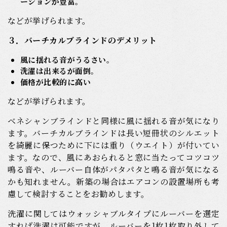
ーションが豊富。
などが挙げられます。
３．バーチカルブラインドのデメリット
風に揺れる音がうるさい
。
洗濯は出来るが面倒
。
価格が比較的に高い
などが挙げられます。
ベネシャンブラインドと同様に風に揺れる音が気になり
ます。バーチカルブラインドは長い短冊状のシルエット
を綺麗に保つために下には重り（ウエイト）が付いてい
ます。なので、風にあおられると窓に当たってコツコツ
鳴る音や、ルーバー自体がパタパタと鳴る音が気になる
かも知れません。新築の場合はエアコンの設置場所も考
慮して検討することをお勧めします。
洗濯に関してはウォッシャブルタイプにルーバーを選定
すれば洗濯は可能ですが、ルーバーを1枚1枚取り外して