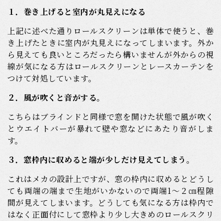
１．巻き上げると室内が丸見えになる
上記に述べた通りロールスクリーンは単体で使うと、巻
き上げたときに室内が丸見えになってしまいます。外か
ら見えても良いところだったら構いませんが外からの視
線が気になる方はロールスクリーンとレースカーテンを
つけて対処しています。
２．風が吹くと音がする。
こちらはブラインドと同様で窓を開けた状態で風が吹く
とウエイトバーが暴れて壁や窓などにあたり音がしま
す。
３．窓枠内に収めると端が少しだけ見えてしまう。
これはメカの設計上ですが、窓の枠内に収めるとどうし
ても両端の端まで生地がいかないので両端1～２㎝程隙
間が見えてしまいます。どうしても気になる方は枠内で
はなく正面付にして窓枠より少し大きめのロールスクリ